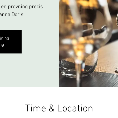
& en provning precis
panna Doris.
ljning
ng
Time & Location