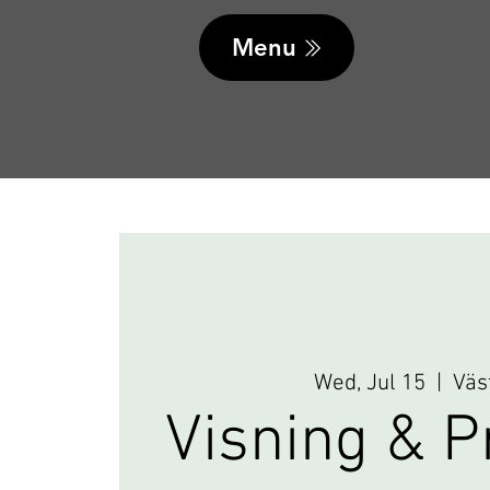
Menu
Wed, Jul 15
  |  
Väs
Visning & P