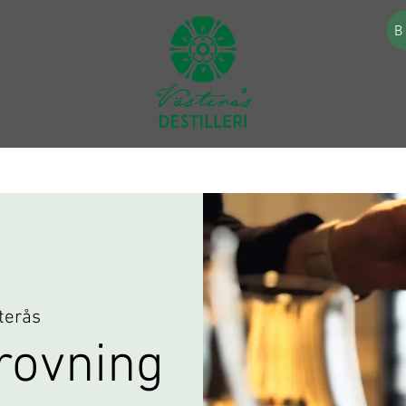
B
terås
rovning