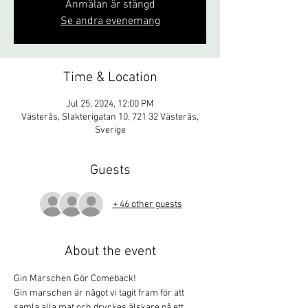
Anmälan är stängd
Se andra evenemang
Time & Location
Jul 25, 2024, 12:00 PM
Västerås, Slakterigatan 10, 721 32 Västerås,
Sverige
Guests
+ 46 other guests
About the event
Gin Marschen Gör Comeback! 
Gin marschen är något vi tagit fram för att 
samla alla mat och dryckes älskare på ett 