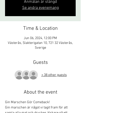
Anmälan är stängd
Se andra evenemang
Time & Location
Jun 06, 2024, 12:00 PM
Västerås, Slakterigatan 10, 721 32 Västerås,
Sverige
Guests
+ 38 other guests
About the event
Gin Marschen Gör Comeback! 
Gin marschen är något vi tagit fram för att 
samla alla mat och dryckes älskare på ett 