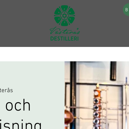
B
terås
 och
visning