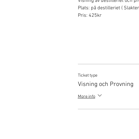
Visning av destilleriet och p
Plats: på destilleriet ( Slakt
Pris: 425kr
Ticket type
Visning och Provning
More info