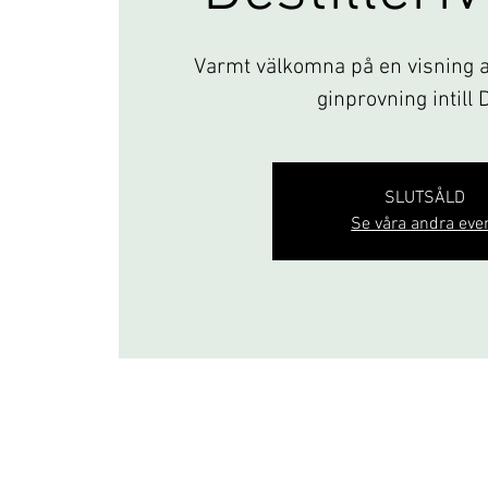
Varmt välkomna på en visning av
ginprovning intill 
SLUTSÅLD
Se våra andra eve