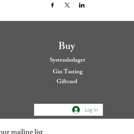
Buy
Systembolaget
Gin Tasting
Giftcard
Log In
our mailing list