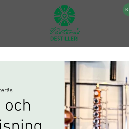
B
terås
 och
visning