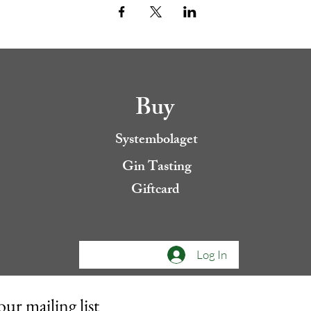
Buy
Systembolaget
Gin Tasting
Giftcard
Log In
our mailing list