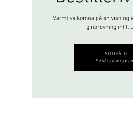
Varmt välkomna på en visning av
ginprovning intill 
SLUTSÅLD
Se våra andra eve