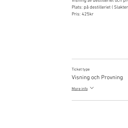
Visning av destilleriet och p
Plats: på destilleriet ( Slakt
Pris: 425kr
Ticket type
Visning och Provning
More info