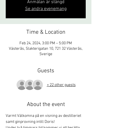
Anmälan är stängd
Se andra evenemang
Time & Location
Feb 24, 2024, 3:00 PM – 5:00 PM
Västerås, Slakterigatan 10, 721 32 Västerås,
Sverige
Guests
+ 22 other guests
About the event
Varmt Välkomna på en visning av destilleriet 
samt ginprovning intill Doris!
Under två timmars tid kommer vi att berätta 