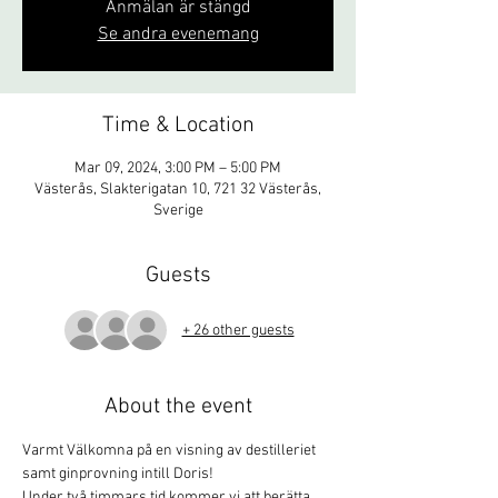
Anmälan är stängd
Se andra evenemang
Time & Location
Mar 09, 2024, 3:00 PM – 5:00 PM
Västerås, Slakterigatan 10, 721 32 Västerås,
Sverige
Guests
+ 26 other guests
About the event
Varmt Välkomna på en visning av destilleriet 
samt ginprovning intill Doris!
Under två timmars tid kommer vi att berätta 