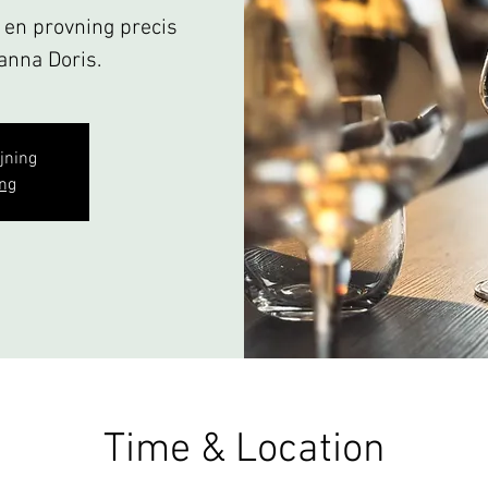
& en provning precis
panna Doris.
ljning
ng
Time & Location