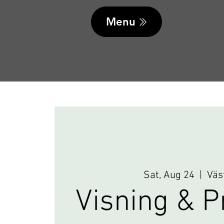
Menu
Sat, Aug 24
  |  
Väs
Visning & P