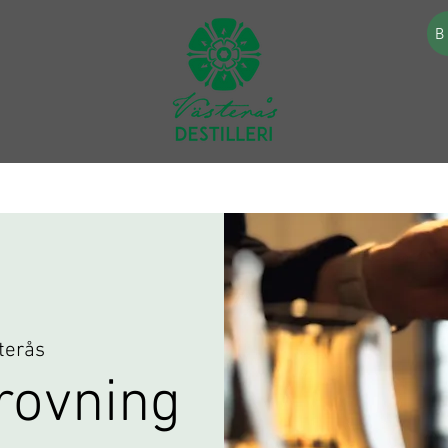
B
terås
rovning