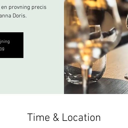
& en provning precis
panna Doris.
ljning
ng
Time & Location