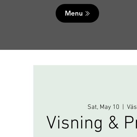
Menu
Sat, May 10
  |  
Väs
Visning & P