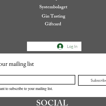
Systembolaget
Gin Tasting
Giftcard
Log In
our mailing list
Subscrib
ant to subscribe to your mailing list.
SOCIAL