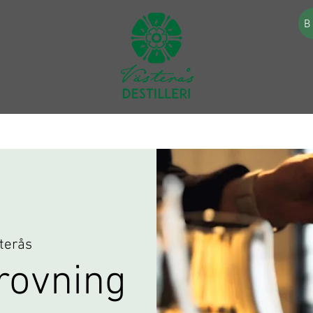
B
terås
rovning