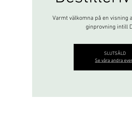
Varmt välkomna på en visning av
ginprovning intill 
SLUTSÅLD
Se våra andra eve