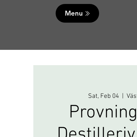
Menu
Sat, Feb 04
  |  
Väs
Provning
Destilleri