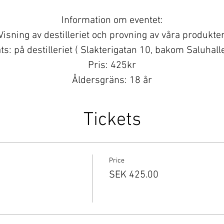
Information om eventet:
Visning av destilleriet och provning av våra produkter
ts: på destilleriet ( Slakterigatan 10, bakom Saluhall
Pris: 425kr
Åldersgräns: 18 år
OBS: Medtag legitimation!
v flera biljetter: uppge samtliga deltagares fullstän
Tickets
Ändrade planer?
datum för din bokning finns i upp till 7 dagar före e
nglig om du vill avboka din bokning minst 14 dagar före
Price
kontakta gärna oss på info@vasterasdestilleri.com.
SEK 425.00