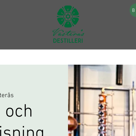
B
terås
 och
visning