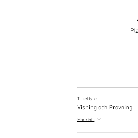
Pla
Vid köp a
Möjligheten att ändra 
återbetalning är tillgä
Ticket type
Visning och Provning
More info